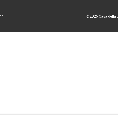
444
.
©
2026
Casa della 