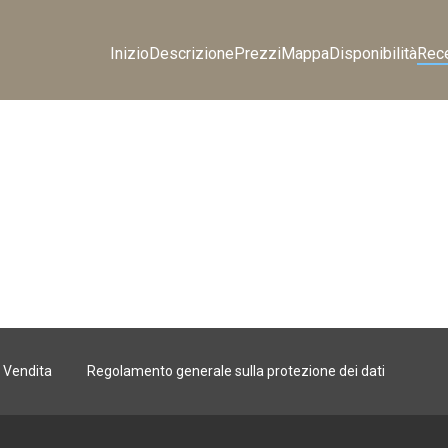
Inizio
Descrizione
Prezzi
Mappa
Disponibilità
Rec
i Vendita
Regolamento generale sulla protezione dei dati