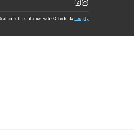
Grofica
Tutti i diritti riservati
- Offerto da
Lodgify