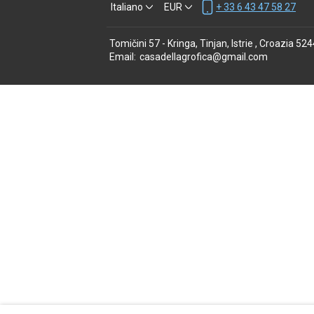
Italiano
EUR
+ 33 6 43 47 58 27
Tomičini 57 - Kringa, Tinjan, Istrie , Croazia 52
Email
:
casadellagrofica@gmail.com