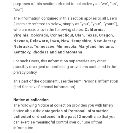
purposes of this section referred to collectively as “we”, “us”,
“our”).
The information contained in this section applies to all Users
(Users are referred to below, simply as “you”, “your”, “yours”),
who are residents in the following states:
California,
Virginia, Colorado, Connecticut, Utah, Texas, Oregon,
Nevada, Delaware, Iowa, New Hampshire, New Jersey,
Nebraska, Tennessee, Minnesota, Maryland, Indiana,
Kentucky, Rhode Island and Montana.
For such Users, this information supersedes any other
possibly divergent or conflicting provisions contained in the
privacy policy.
This part of the document uses the term Personal Information
(and Sensitive Personal Information).
Notice at collection
The following Notice at collection provides you with timely
notice about the
categories of Personal Information
collected or disclosed in the past 12 months
so that you
can exercise meaningful control over our use of that
Information.