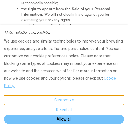
is technically feasible;
the right to opt out from the Sale of your Personal
Information;
We will not discriminate against you for
exercising your privacy rights.
the right to non-discrimination.
This website uses cookies
Additional rights for Users residing in California
We use cookies and similar technologies to improve your browsing
In addition to the rights listed above common to all Users in
experience, analyze site traffic, and personalize content. You can
the United States, as a User residing in California, you have:
The right to opt out of the Sharing of your Personal
customize your cookie preferences below. Please note that
Information
for cross-context behavioral advertising;
blocking some types of cookies may impact your experience on
The right to request to limit our use or disclosure of
our website and the services we offer. For more information on
your Sensitive Personal Information
to only that
which is necessary to perform the services or provide
how we use cookies and your options, please check out
Cookie
the goods, as is reasonably expected by an average
Policy
consumer. Please note that certain exceptions outlined
in the law may apply, such as, when the collection and
processing of Sensitive Personal Information is
Customize
necessary to verify or maintain the quality or safety of
Reject all
our service.
Allow all
Additional rights for Users residing in Virginia, Colorado,
Connecticut, Texas, Oregon, Nevada, Delaware, Iowa, New